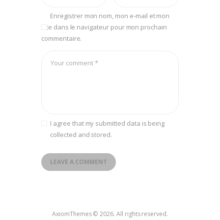
Enregistrer mon nom, mon e-mail et mon
site dans le navigateur pour mon prochain
commentaire.
I agree that my submitted data is being
collected and stored.
A
l
t
e
AxiomThemes © 2026. All rights reserved.