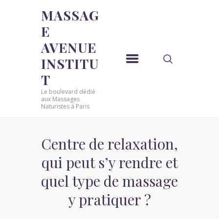
MASSAG
E
MASSAGE AVENUE INSTITUT
AVENUE
Le boulevard dédié aux Massages Naturistes à Paris
INSTITU
ACCUEIL
T
MASSAGE SENSUEL
Le boulevard dédié
MASSAGE SENSUEL
aux Massages
Naturistes à Paris
MASSAGE NATURISTE
MASSAGE NATURISTE
MASSAGE ÉROTIQUE
Centre de relaxation,
MASSAGE ÉROTIQUE
qui peut s’y rendre et
BLOG
quel type de massage
CONTACT
y pratiquer ?