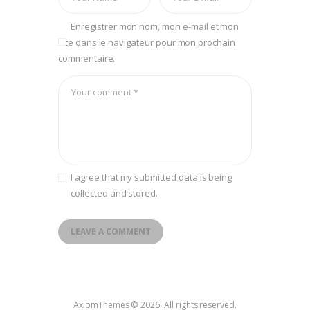
Enregistrer mon nom, mon e-mail et mon
site dans le navigateur pour mon prochain
commentaire.
I agree that my submitted data is being
collected and stored.
A
l
t
e
AxiomThemes © 2026. All rights reserved.