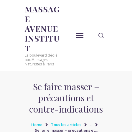
MASSAG
E
MASSAGE AVENUE INSTITUT
AVENUE
Le boulevard dédié aux Massages Naturistes à Paris
INSTITU
ACCUEIL
T
MASSAGE SENSUEL
Le boulevard dédié
MASSAGE SENSUEL
aux Massages
Naturistes à Paris
MASSAGE NATURISTE
MASSAGE NATURISTE
MASSAGE ÉROTIQUE
Se faire masser –
MASSAGE ÉROTIQUE
précautions et
BLOG
contre-indications
CONTACT
Home
Tous les articles
...
Se faire masser – précautions et...